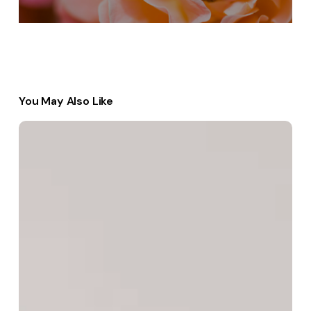
You May Also Like
Essential
Skills
for
Strong
Career
Success