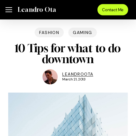
Skip
Menu
Leandro Ota
Menu
Contact Me
to
main
content
FASHION
GAMING
10 Tips for what to do
downtown
LEANDROOTA
March 21, 2013