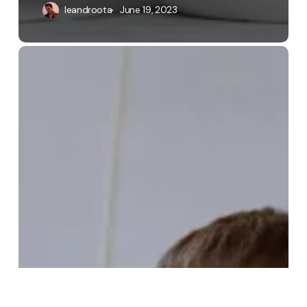
leandroota
June 19, 2023
Transform
Your
Leadership
Skills