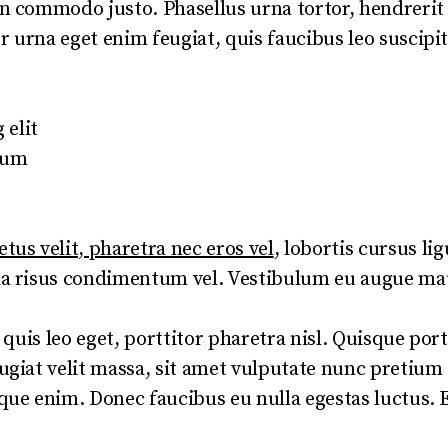
n commodo justo. Phasellus urna tortor, hendrerit 
 urna eget enim feugiat, quis faucibus leo suscipit
 elit
tum
us velit, pharetra nec eros vel
, lobortis cursus lig
da risus condimentum vel. Vestibulum eu augue ma
e quis leo eget, porttitor pharetra nisl. Quisque port
ugiat velit massa, sit amet vulputate nunc pretium
que enim. Donec faucibus eu nulla egestas luctus. E