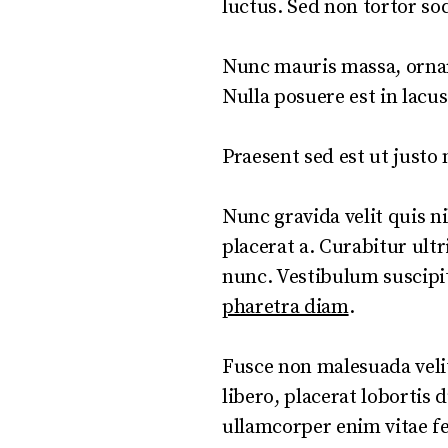
luctus. Sed non tortor so
Nunc mauris massa, ornar
Nulla posuere est in lacus
Praesent sed est ut justo
Nunc gravida velit quis ni
placerat a. Curabitur ultr
nunc. Vestibulum suscipit 
pharetra diam
.
Fusce non malesuada velit
libero, placerat lobortis 
ullamcorper enim vitae fe