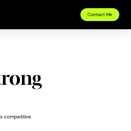
Contact Me
Strong
y's competitive