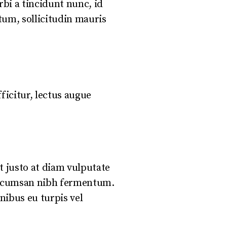
rbi a tincidunt nunc, id
tum, sollicitudin mauris
fficitur, lectus augue
ut justo at diam vulputate
 accumsan nibh fermentum.
inibus eu turpis vel