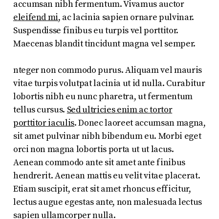
accumsan nibh fermentum. Vivamus auctor
eleifend mi
, ac lacinia sapien ornare pulvinar.
Suspendisse finibus eu turpis vel porttitor.
Maecenas blandit tincidunt magna vel semper.
nteger non commodo purus. Aliquam vel mauris
vitae turpis volutpat lacinia ut id nulla. Curabitur
lobortis nibh eu nunc pharetra, ut fermentum
tellus cursus.
Sed ultricies enim ac tortor
porttitor iaculis
. Donec laoreet accumsan magna,
sit amet pulvinar nibh bibendum eu. Morbi eget
orci non magna lobortis porta ut ut lacus.
Aenean commodo ante sit amet ante finibus
hendrerit. Aenean mattis eu velit vitae placerat.
Etiam suscipit, erat sit amet rhoncus efficitur,
lectus augue egestas ante, non malesuada lectus
sapien ullamcorper nulla.