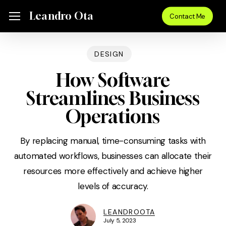
Skip
Menu
Leandro Ota
Menu
Contact Me
to
main
content
DESIGN
How Software
Streamlines Business
Operations
By replacing manual, time-consuming tasks with
automated workflows, businesses can allocate their
resources more effectively and achieve higher
levels of accuracy.
LEANDROOTA
July 5, 2023