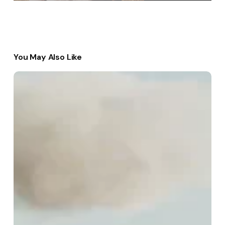
You May Also Like
Expert
Tips
for
Sustainable
Growth