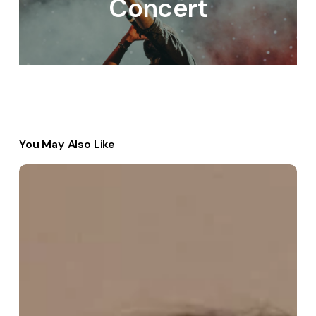
Concert
You May Also Like
Navigating
Success
in
the
Modern
Workplace