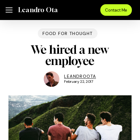
Skip
Menu
Leandro Ota
Menu
Contact Me
to
main
content
FOOD FOR THOUGHT
We hired a new
employee
LEANDROOTA
February 22, 2017